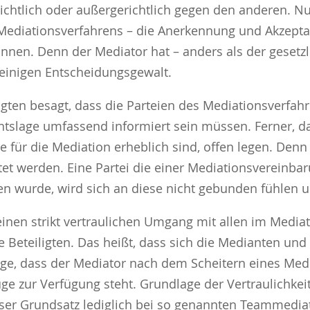
erichtlich oder außergerichtlich gegen den anderen. Nu
 Mediationsverfahrens – die Anerkennung und Akzepta
nen. Denn der Mediator hat – anders als der gesetzli
leinigen Entscheidungsgewalt.
iligten besagt, dass die Parteien des Mediationsverfa
htslage umfassend informiert sein müssen. Ferner, das
 für die Mediation erheblich sind, offen legen. Denn
tet werden. Eine Partei die einer Mediationsvereinba
en wurde, wird sich an diese nicht gebunden fühlen u
 einen strikt vertraulichen Umgang mit allen im Med
e Beteiligten. Das heißt, dass sich die Medianten un
olge, dass der Mediator nach dem Scheitern eines Me
uge zur Verfügung steht. Grundlage der Vertraulichkei
eser Grundsatz lediglich bei so genannten Teammedia