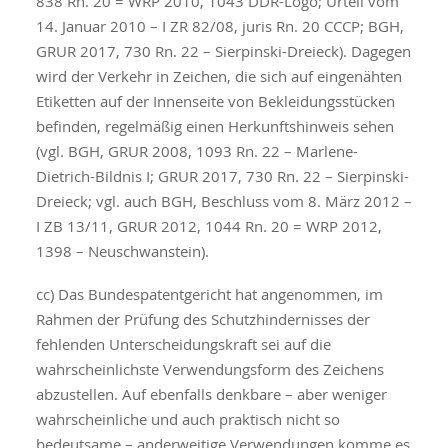
838 Rn. 20 = WRP 2010, 1043 DDR-Logo; Urteil vom
14. Januar 2010 – I ZR 82/08, juris Rn. 20 CCCP; BGH,
GRUR 2017, 730 Rn. 22 – Sierpinski-Dreieck). Dagegen
wird der Verkehr in Zeichen, die sich auf eingenähten
Etiketten auf der Innenseite von Bekleidungsstücken
befinden, regelmäßig einen Herkunftshinweis sehen
(vgl. BGH, GRUR 2008, 1093 Rn. 22 – Marlene-
Dietrich-Bildnis I; GRUR 2017, 730 Rn. 22 – Sierpinski-
Dreieck; vgl. auch BGH, Beschluss vom 8. März 2012 –
I ZB 13/11, GRUR 2012, 1044 Rn. 20 = WRP 2012,
1398 – Neuschwanstein).
cc) Das Bundespatentgericht hat angenommen, im
Rahmen der Prüfung des Schutzhindernisses der
fehlenden Unterscheidungskraft sei auf die
wahrscheinlichste Verwendungsform des Zeichens
abzustellen. Auf ebenfalls denkbare – aber weniger
wahrscheinliche und auch praktisch nicht so
bedeutsame – anderweitige Verwendungen komme es