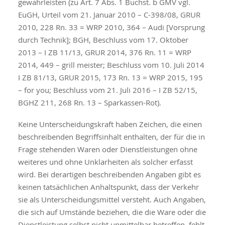
gewährleisten (zu Art. 7 Abs. 1 Buchst. b GMV vgl.
EuGH, Urteil vom 21. Januar 2010 – C-398/08, GRUR
2010, 228 Rn. 33 = WRP 2010, 364 – Audi [Vorsprung
durch Technik]; BGH, Beschluss vom 17. Oktober
2013 – I ZB 11/13, GRUR 2014, 376 Rn. 11 = WRP
2014, 449 – grill meister; Beschluss vom 10. Juli 2014
I ZB 81/13, GRUR 2015, 173 Rn. 13 = WRP 2015, 195
– for you; Beschluss vom 21. Juli 2016 – I ZB 52/15,
BGHZ 211, 268 Rn. 13 – Sparkassen-Rot).
Keine Unterscheidungskraft haben Zeichen, die einen
beschreibenden Begriffsinhalt enthalten, der für die in
Frage stehenden Waren oder Dienstleistungen ohne
weiteres und ohne Unklarheiten als solcher erfasst
wird. Bei derartigen beschreibenden Angaben gibt es
keinen tatsächlichen Anhaltspunkt, dass der Verkehr
sie als Unterscheidungsmittel versteht. Auch Angaben,
die sich auf Umstände beziehen, die die Ware oder die
Dienstleistung selbst nicht unmittelbar betreffen, fehlt