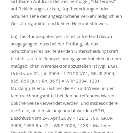
sichtbaren Aufdruck der Zeichenfolge „#darferdas?“
auf Bekleidungsstücken, Kopfbedeckungen oder
Schuhen sehe der angesprochene Verkehr lediglich ein
Gestaltungsmittel und keinen Herkunftshinweis.
bb) Das Bundespatentgericht ist zutreffend davon
ausgegangen, dass bei der Prüfung, ob das
Schutzhindernis der fehlenden Unterscheidungskraft
besteht, auf die Kennzeichnungsgewohnheiten in dem
maßgeblichen Warensektor abzustellen ist (vgl. BGH,
Urteil vom 22. Juli 2004 – I ZR 204/01, GRUR 2004,
865, 866 [juris Rn. 36 f.] = WRP 2004, 1281 –
Mustang). Hierzu rechnet die Art und Weise, in der
Kennzeichnungsmittel bei den betreffenden Waren
üblicherweise verwendet werden, und insbesondere
die Stelle, an der sie angebracht werden (BGH,
Beschluss vom 24. April 2008 – I ZB 21/06, GRUR
2008, 1093 Rn. 22 = WRP 2008, 1428 – Marlene-
Dietrich-Bildnis I). Im Bekleidungssektor findet der