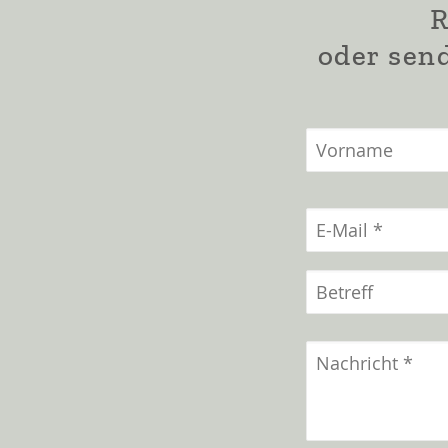
R
oder send