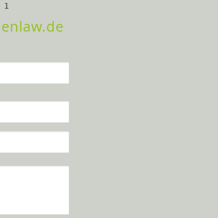
4
1
uenlaw.de