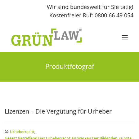
Wir sind bundesweit für Sie tätig!
Kostenfreier Ruf: 0800 66 49 054
Produktfotograf
START
LEISTUNGEN
GRÜNLAW
Lizenzen – Die Vergütung für Urheber
FACHBEITRÄGE
Urheberrecht
,
KONTAKT
Gesetz Betreffend Das Urheberrecht An Werken Der Bildenden Künste