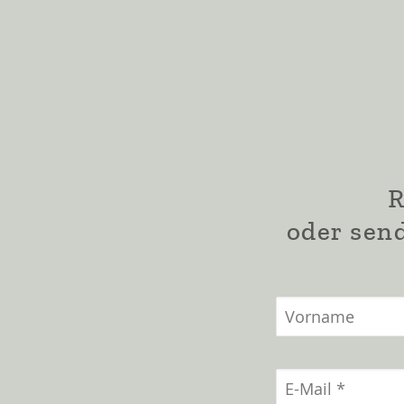
R
oder send