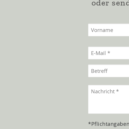
oder send
*Pflichtangabe